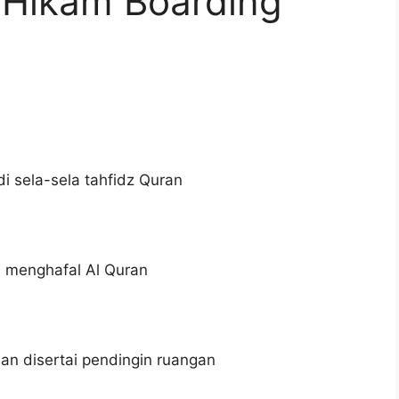
ul Hikam Boarding
 sela-sela tahfidz Quran
s menghafal Al Quran
an disertai pendingin ruangan