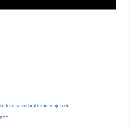
okerto
,
sarana darul hikam mojokerto
a ECC