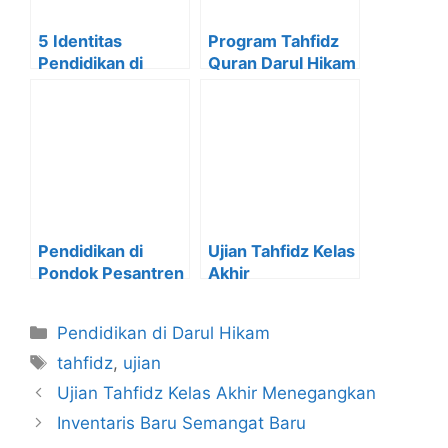
5 Identitas
Program Tahfidz
Pendidikan di
Quran Darul Hikam
Darul Hikam
Mojokerto
Tahfidz Quran
Pendidikan di
Ujian Tahfidz Kelas
Pondok Pesantren
Akhir
Darul Hikam
Menegangkan
Mojokerto
Pendidikan di Darul Hikam
tahfidz
,
ujian
Ujian Tahfidz Kelas Akhir Menegangkan
Inventaris Baru Semangat Baru