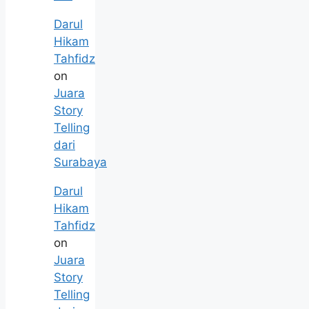
Darul
Hikam
Tahfidz
on
Juara
Story
Telling
dari
Surabaya
Darul
Hikam
Tahfidz
on
Juara
Story
Telling