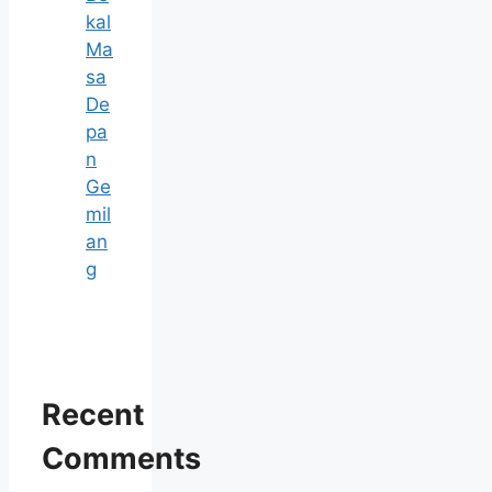
kal
Ma
sa
De
pa
n
Ge
mil
an
g
Recent
Comments