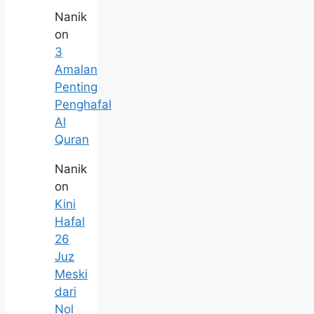
Nanik
on
3
Amalan
Penting
Penghafal
Al
Quran
Nanik
on
Kini
Hafal
26
Juz
Meski
dari
Nol