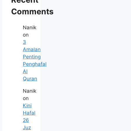
Comments
Nanik
on
3
Amalan
Penting
Penghafal
Al
Quran
Nanik
on
Kini
Hafal
26
Juz