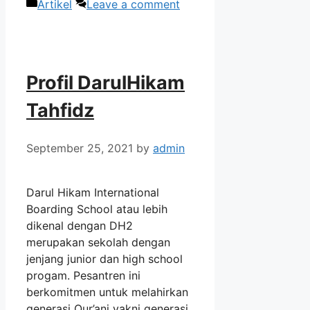
Categories
Artikel
Leave a comment
Profil DarulHikam
Tahfidz
September 25, 2021
by
admin
Darul Hikam International
Boarding School atau lebih
dikenal dengan DH2
merupakan sekolah dengan
jenjang junior dan high school
progam. Pesantren ini
berkomitmen untuk melahirkan
generasi Qur’ani yakni generasi