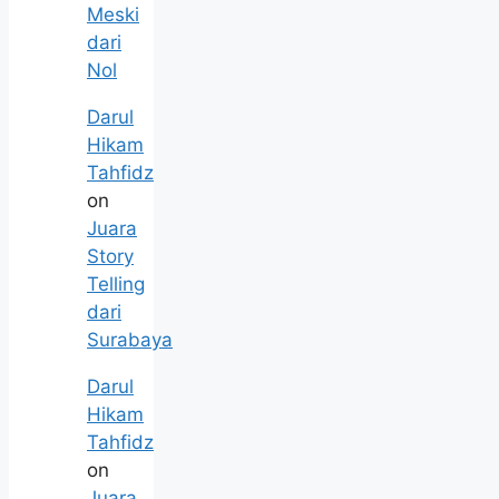
Meski
dari
Nol
Darul
Hikam
Tahfidz
on
Juara
Story
Telling
dari
Surabaya
Darul
Hikam
Tahfidz
on
Juara