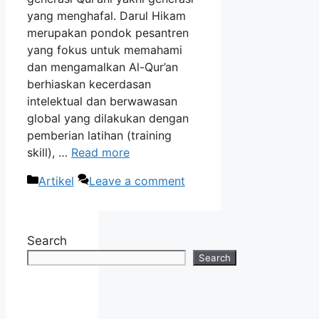
yang menghafal. Darul Hikam
merupakan pondok pesantren
yang fokus untuk memahami
dan mengamalkan Al-Qur’an
berhiaskan kecerdasan
intelektual dan berwawasan
global yang dilakukan dengan
pemberian latihan (training
skill), …
Read more
Categories
Artikel
Leave a comment
Search
Search