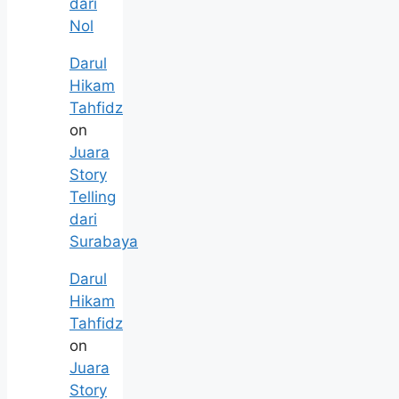
dari
Nol
Darul
Hikam
Tahfidz
on
Juara
Story
Telling
dari
Surabaya
Darul
Hikam
Tahfidz
on
Juara
Story