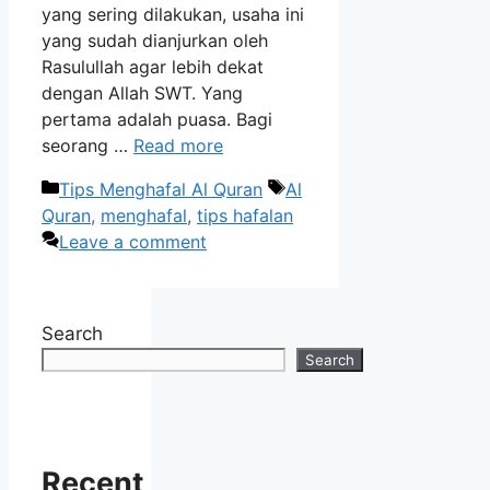
yang sering dilakukan, usaha ini
yang sudah dianjurkan oleh
Rasulullah agar lebih dekat
dengan Allah SWT. Yang
pertama adalah puasa. Bagi
seorang …
Read more
Categories
Tags
Tips Menghafal Al Quran
Al
Quran
,
menghafal
,
tips hafalan
Leave a comment
Search
Search
Recent