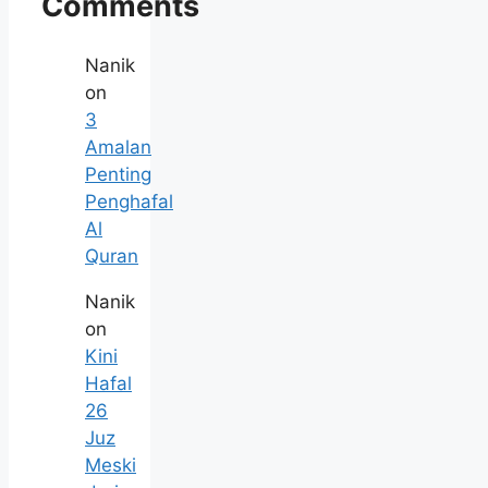
Comments
Nanik
on
3
Amalan
Penting
Penghafal
Al
Quran
Nanik
on
Kini
Hafal
26
Juz
Meski