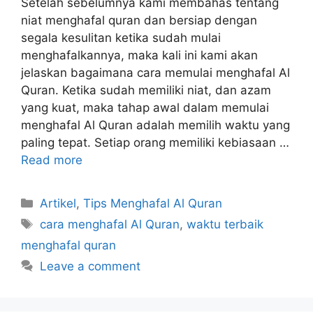
Setelah sebelumnya kami membahas tentang
niat menghafal quran dan bersiap dengan
segala kesulitan ketika sudah mulai
menghafalkannya, maka kali ini kami akan
jelaskan bagaimana cara memulai menghafal Al
Quran. Ketika sudah memiliki niat, dan azam
yang kuat, maka tahap awal dalam memulai
menghafal Al Quran adalah memilih waktu yang
paling tepat. Setiap orang memiliki kebiasaan …
Read more
Artikel
,
Tips Menghafal Al Quran
cara menghafal Al Quran
,
waktu terbaik
menghafal quran
Leave a comment