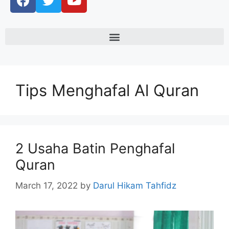
Tips Menghafal Al Quran
2 Usaha Batin Penghafal
Quran
March 17, 2022
by
Darul Hikam Tahfidz