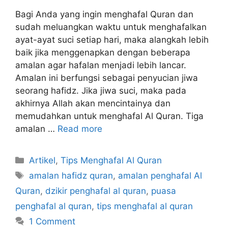
Bagi Anda yang ingin menghafal Quran dan
sudah meluangkan waktu untuk menghafalkan
ayat-ayat suci setiap hari, maka alangkah lebih
baik jika menggenapkan dengan beberapa
amalan agar hafalan menjadi lebih lancar.
Amalan ini berfungsi sebagai penyucian jiwa
seorang hafidz. Jika jiwa suci, maka pada
akhirnya Allah akan mencintainya dan
memudahkan untuk menghafal Al Quran. Tiga
amalan …
Read more
Artikel
,
Tips Menghafal Al Quran
amalan hafidz quran
,
amalan penghafal Al
Quran
,
dzikir penghafal al quran
,
puasa
penghafal al quran
,
tips menghafal al quran
1 Comment