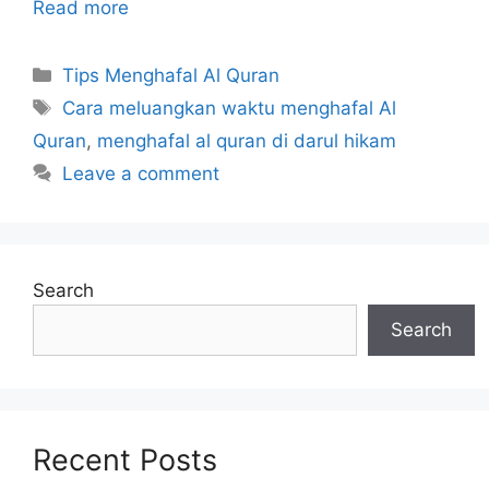
Read more
Tips Menghafal Al Quran
Cara meluangkan waktu menghafal Al
Quran
,
menghafal al quran di darul hikam
Leave a comment
Search
Search
Recent Posts