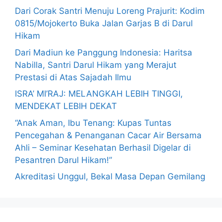
Dari Corak Santri Menuju Loreng Prajurit: Kodim
0815/Mojokerto Buka Jalan Garjas B di Darul
Hikam
Dari Madiun ke Panggung Indonesia: Haritsa
Nabilla, Santri Darul Hikam yang Merajut
Prestasi di Atas Sajadah Ilmu
ISRA’ MI’RAJ: MELANGKAH LEBIH TINGGI,
MENDEKAT LEBIH DEKAT
“Anak Aman, Ibu Tenang: Kupas Tuntas
Pencegahan & Penanganan Cacar Air Bersama
Ahli – Seminar Kesehatan Berhasil Digelar di
Pesantren Darul Hikam!”
Akreditasi Unggul, Bekal Masa Depan Gemilang