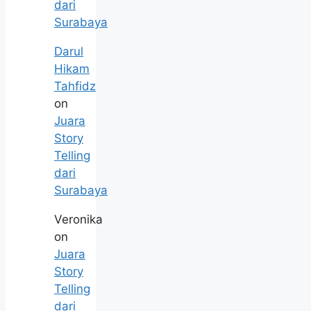
dari
Surabaya
Darul
Hikam
Tahfidz
on
Juara
Story
Telling
dari
Surabaya
Veronika
on
Juara
Story
Telling
dari