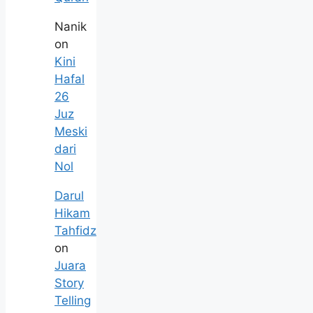
Nanik
on
Kini
Hafal
26
Juz
Meski
dari
Nol
Darul
Hikam
Tahfidz
on
Juara
Story
Telling