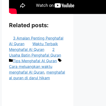
Related posts:
3 Amalan Penting Penghafal
Al Quran
Waktu Terbaik
Menghafal Al Quran
2
Usaha Batin Penghafal Quran
Categories
Tags
Tips Menghafal Al Quran
Cara meluangkan waktu
menghafal Al Quran
,
menghafal
al quran di darul hikam
Post
navigation