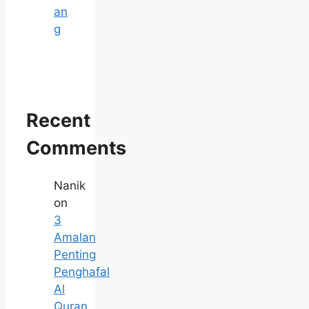
an
g
Recent
Comments
Nanik
on
3
Amalan
Penting
Penghafal
Al
Quran