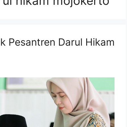
rul hikam mojokerto
k Pesantren Darul Hikam