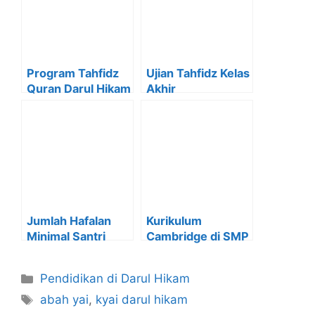
Program Tahfidz
Ujian Tahfidz Kelas
Quran Darul Hikam
Akhir
Mojokerto
Menegangkan
Jumlah Hafalan
Kurikulum
Minimal Santri
Cambridge di SMP
Darul Hikam
Darul Hikam
Pendidikan di Darul Hikam
abah yai
,
kyai darul hikam